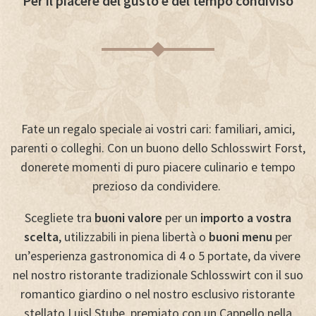
Per il piacere del gusto e del tempo condiviso
Fate un regalo speciale ai vostri cari: familiari, amici,
parenti o colleghi. Con un buono dello Schlosswirt Forst,
donerete momenti di puro piacere culinario e tempo
prezioso da condividere.
Scegliete tra
buoni valore
per un
importo a vostra
scelta
, utilizzabili in piena libertà o
buoni menu
per
un’esperienza gastronomica di 4 o 5 portate, da vivere
nel nostro ristorante tradizionale Schlosswirt con il suo
romantico giardino o nel nostro esclusivo ristorante
stellato Luisl Stube, premiato con un Cappello nella