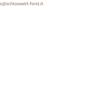
fo@schlosswirt-forst.it
taurant und Wirtshaus
Übernachten im Hotel Schlosswirt Forst 
ANKOMMEN. ENTSPAN
Gleich bei Ihrer Ankunft im 
Welcome Room
.
Ein antiker Ofen als Zeuge
einladenden Sesseln, eini