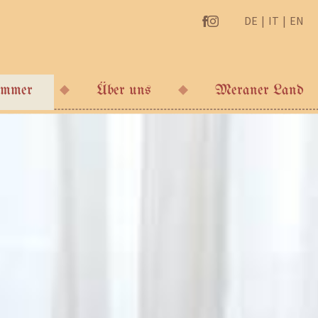
DE
IT
EN
immer
Über uns
Meraner Land