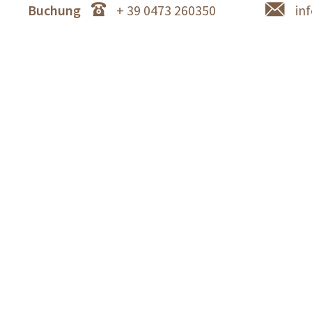
Buchung
+ 39 0473 260350
in
Schlosswirt Forst in Algund bei Meran - Sterne Res